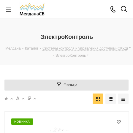
ЭлектроКонтроль
Мелдана
-
Каталог
-
Системы контроля и управления доступом (СКУД)
-
ЭлектроКонтроль
Фильтр
НОВИНКА