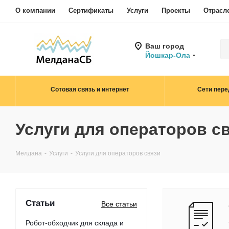
О компании
Сертификаты
Услуги
Проекты
Отрасл
Ваш город
Йошкар-Ола
Сотовая связь и интернет
Сети пере
Услуги для операторов с
Мелдана
-
Услуги
-
Услуги для операторов связи
Статьи
Все статьи
Робот-обходчик для склада и