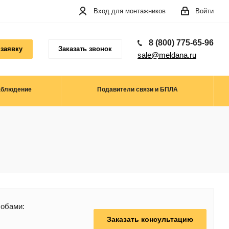
Вход для монтажников
Войти
8 (800) 775-65-96
 заявку
Заказать звонок
sale@meldana.ru
аблюдение
Подавители связи и БПЛА
собами:
Заказать консультацию