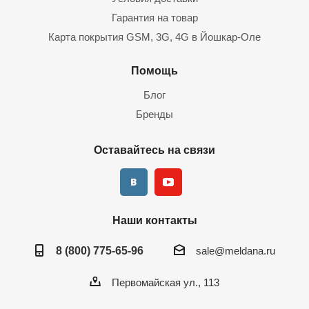
необходим;
Гарантия на товар
планируется ли запись звука;
Карта покрытия GSM, 3G, 4G в Йошкар-Оле
требуемый формат записи: наличие/отсутствие
аналитических датчиков;
Помощь
какой ПК будет к нему подключен;
Блог
объем и срок хранения видеоархива.
Бренды
Характеристики регистратора должны соответствовать
условиям подключения и задачам, которые вы ставите перед
Оставайтесь на связи
комплектом онлайн-наблюдения.
Предложение компании Мелдана
Наши контакты
Несколько сотен моделей видеорегистраторов: 4, 8, 16, 32-
8 (800) 775-65-96
sale@meldana.ru
канальные, сетевые и гибридные, Dahua, Hikvision, Trassir,
UNV и др.
Первомайская ул., 113
Гарантия – до трех лет.