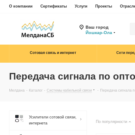
О компании
Сертификаты
Услуги
Проекты
Отрасл
Ваш город
Йошкар-Ола
Сотовая связь и интернет
Сети пере
Передача сигнала по опт
Мелдана
-
Каталог
-
Системы кабельной связи
-
Передача сигнала 
Усилители сотовой связи,
По популярности
интернета