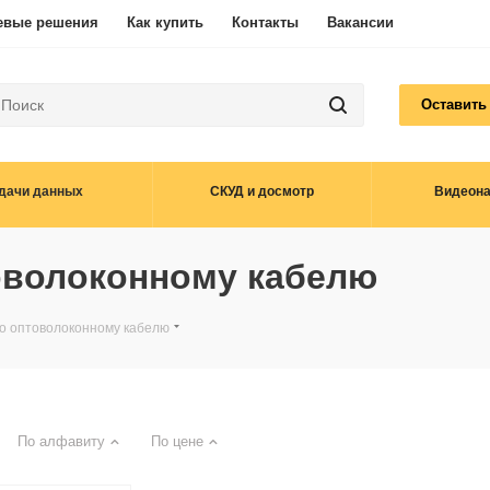
евые решения
Как купить
Контакты
Вакансии
Оставить
дачи данных
СКУД и досмотр
Видеон
оволоконному кабелю
по оптоволоконному кабелю
По алфавиту
По цене