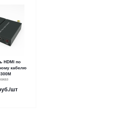
ь HDMI по
ному кабелю
D300M
заказ
руб.
/шт