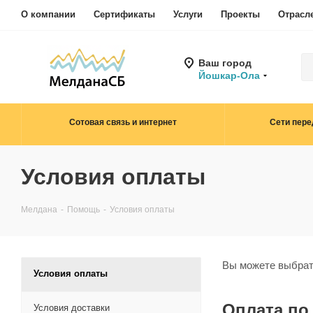
О компании
Сертификаты
Услуги
Проекты
Отрасл
Ваш город
Йошкар-Ола
Сотовая связь и интернет
Сети пере
Условия оплаты
Мелдана
-
Помощь
-
Условия оплаты
Вы можете выбрать
Условия оплаты
Оплата по
Условия доставки