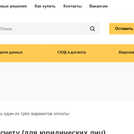
евые решения
Как купить
Контакты
Вакансии
Оставить
дачи данных
СКУД и досмотр
Видеон
 один из трёх вариантов оплаты:
 счету (для юридических лиц)