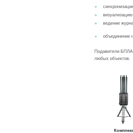
синхронизацию
визуализацию 
ведение журна
объединение н
Подавители БПЛА 
любых объектов.
Комплек