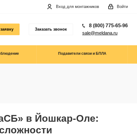
Вход для монтажников
Войти
8 (800) 775-65-96
 заявку
Заказать звонок
sale@meldana.ru
аблюдение
Подавители связи и БПЛА
аСБ» в Йошкар-Оле:
 сложности