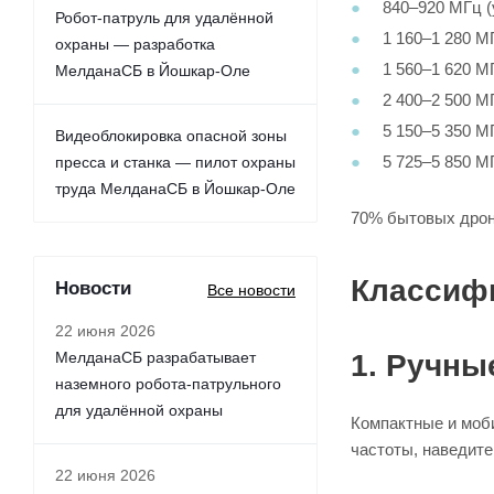
840–920 МГц (
Робот-патруль для удалённой
1 160–1 280 М
охраны — разработка
1 560–1 620 
МелданаСБ в Йошкар-Оле
2 400–2 500 МГ
5 150–5 350 МГ
Видеоблокировка опасной зоны
5 725–5 850 МГ
пресса и станка — пилот охраны
труда МелданаСБ в Йошкар-Оле
70% бытовых дроно
Классиф
Новости
Все новости
22 июня 2026
МелданаСБ разрабатывает
1. Ручны
наземного робота-патрульного
для удалённой охраны
Компактные и моб
частоты, наведите
22 июня 2026