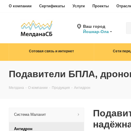
О компании
Сертификаты
Услуги
Проекты
Отрасл
Ваш город
Йошкар-Ола
Сотовая связь и интернет
Сети пере
Подавители БПЛА, дроно
Мелдана
-
О компании
-
Продукция
-
Антидрон
Подави
Система Малахит
надёжна
Антидрон