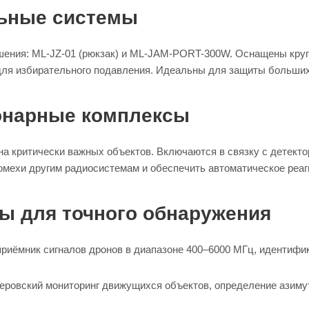
льные системы
ения: ML-JZ-01 (рюкзак) и ML-JAM-PORT-300W. Оснащены круг
 для избирательного подавления. Идеальны для защиты больших
онарные комплексы
а критически важных объектов. Включаются в связку с детекто
омехи другим радиосистемам и обеспечить автоматическое реаг
ы для точного обнаружения
риёмник сигналов дронов в диапазоне 400–6000 МГц, идентифик
ровский мониторинг движущихся объектов, определение азимута