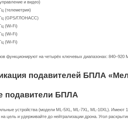
управление и видео)
Гц (телеметрия)
МГц (GPS/ГЛОНАСС)
ц (Wi-Fi)
ц (Wi-Fi)
ц (Wi-Fi)
в функционируют на четырёх ключевых диапазонах: 840–920 МГц
икация подавителей БПЛА «Ме
е подавители БПЛА
ильные устройства (модели ML-5XL, ML-7XL, ML-10XL). Имеют 1
 на цель и удерживайте до нейтрализации дрона. Угол раскрыти