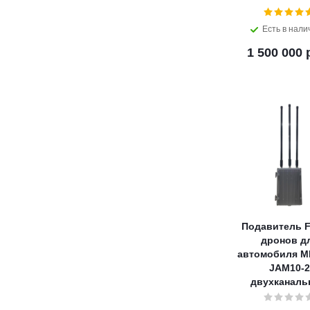
Есть в нали
1 500 000 
Подавитель F
дронов д
автомобиля M
JAM10-2
двухканал