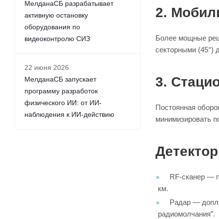
МелданаСБ разрабатывает
2. Моби
активную остановку
оборудования по
Более мощные реш
видеоконтролю СИЗ
секторными (45°)
22 июня 2026
3. Стаци
МелданаСБ запускает
программу разработок
физического ИИ: от ИИ-
Постоянная оборон
наблюдения к ИИ-действию
минимизировать п
Детектор
RF-сканер — п
км.
Радар — допле
радиомолчания”.