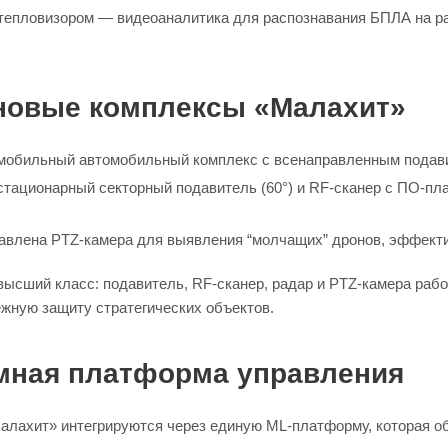
тепловизором — видеоаналитика для распознавания БПЛА на рас
новые комплексы «Малахит»
обильный автомобильный комплекс с всенаправленным подави
тационарный секторный подавитель (60°) и RF-сканер с ПО-пл
влена PTZ-камера для выявления “молчащих” дронов, эффектив
ысший класс: подавитель, RF-сканер, радар и PTZ-камера раб
жную защиту стратегических объектов.
мная платформа управления
алахит» интегрируются через единую ML-платформу, которая о