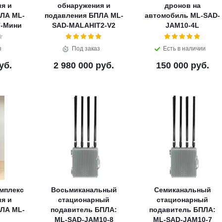
я и
обнаружения и
дронов на
ЛА ML-
подавления БПЛА ML-
автомобиль ML-SAD-
-Мини
SAD-MALAHIT2-V2
JAM10-4L
з
Под заказ
Есть в наличии
уб.
2 980 000 руб.
150 000 руб.
мплекс
Восьмиканальный
Семиканальный
я и
стационарный
стационарный
ЛА ML-
подавитель БПЛА:
подавитель БПЛА:
ML-SAD-JAM10-8
ML-SAD-JAM10-7