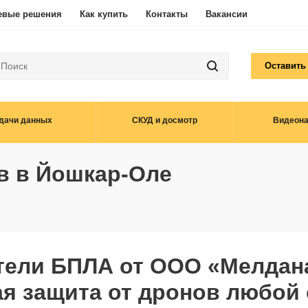
евые решения
Как купить
Контакты
Вакансии
Оставить
дачи данных
СКУД и досмотр
Видеон
в в Йошкар-Оле
тели БПЛА от ООО «Мелдан
я защита от дронов любой