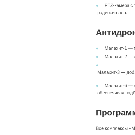
PTZ-камера с 
радиосигнала.
Антидро
Малахит-1 — м
Малахит-2 — с
Малахит-3 — доба
Малахит-6 — в
обеспечивая надё
Програм
Все комплексы «М