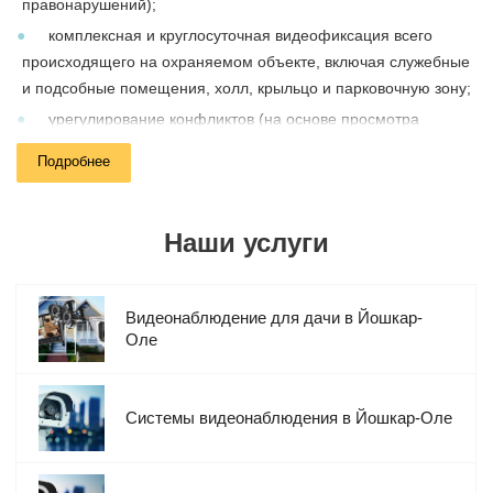
правонарушений);
комплексная и круглосуточная видеофиксация всего
происходящего на охраняемом объекте, включая служебные
и подсобные помещения, холл, крыльцо и парковочную зону;
урегулирование конфликтов (на основе просмотра
видеоархива);
Подробнее
формирование доказательной базы на случай судебных и
досудебных разбирательств;
контроль трудовой дисциплина на рабочих объектах;
Наши услуги
идентификация автомобильных номеров и распознавание
лиц;
Видеонаблюдение для дачи в Йошкар-
интеграция с другими охранными системами
Оле
(сигнализация, СКУД и т.д.).
Компания Мелдана занимается поставками оборудования для
Системы видеонаблюдения в Йошкар-Оле
видеонаблюдения, а также установкой и настройкой
готовых
видеокомплектов. Мы сотрудничаем с физическими и
юридическими лицами и принимаем заказы из всех регионов