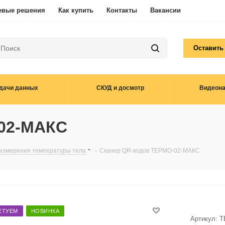
евые решения
Как купить
Контакты
Вакансии
Оставить
дачи данных
СКУД и досмотр
Видеон
-02-МАКС
 измерения температуры тела
-
Сканер QR-кодов ТЕРМО-02-МАКС
ЕТУЕМ
НОВИНКА
Артикул:
Т