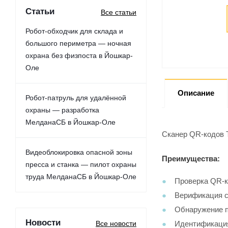
Статьи
Все статьи
Робот-обходчик для склада и
большого периметра — ночная
охрана без физпоста в Йошкар-
Оле
Описание
Робот-патруль для удалённой
охраны — разработка
МелданаСБ в Йошкар-Оле
Сканер QR-кодов 
Видеоблокировка опасной зоны
Преимущества:
пресса и станка — пилот охраны
труда МелданаСБ в Йошкар-Оле
Проверка QR-к
Верификация с
Обнаружение п
Новости
Все новости
Идентификация