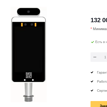
132 0
*
Минималь
Есть в 
Гаран
Работ
Серти
Зак