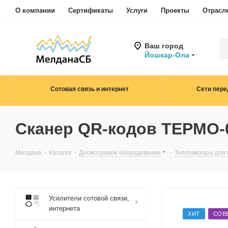
О компании
Сертификаты
Услуги
Проекты
Отрасл
Ваш город
Йошкар-Ола
Сотовая связь и интернет
Сети пере
Сканер QR-кодов ТЕРМО
Мелдана
-
Каталог
-
Досмотровое оборудование
-
Тепловизоры для
Усилители сотовой связи,
интернета
ХИТ
СОВ