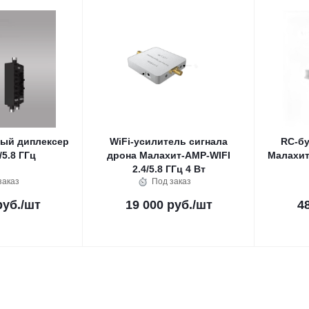
ый диплексер
WiFi-усилитель сигнала
RC-бу
/5.8 ГГц
дрона Малахит-AMP-WIFI
Малахит
2.4/5.8 ГГц 4 Вт
заказ
Под заказ
руб.
/шт
19 000 руб.
/шт
4