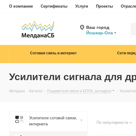
О компании
Сертификаты
Услуги
Проекты
Отрасл
Ваш город
Йошкар-Ола
Сотовая связь и интернет
Сети пере
Усилители сигнала для д
Мелдана
-
Каталог
-
Подавители связи и БПЛА, антидрон
-
Усилител
Усилители сотовой связи,
По популярности
интернета