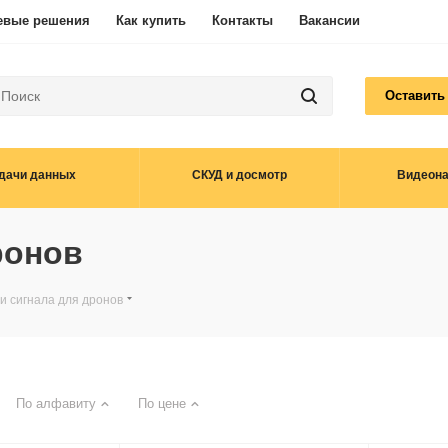
евые решения
Как купить
Контакты
Вакансии
Оставить
дачи данных
СКУД и досмотр
Видеон
ронов
и сигнала для дронов
По алфавиту
По цене